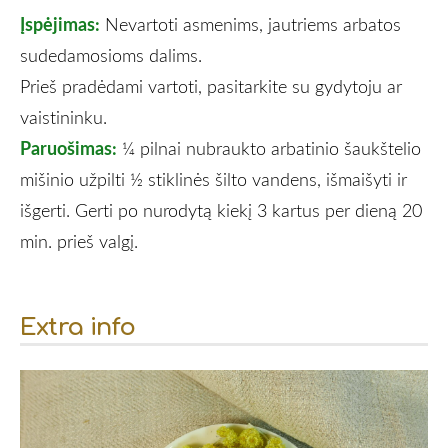
Įspėjimas:
Nevartoti asmenims, jautriems arbatos
sudedamosioms dalims.
Prieš pradėdami vartoti, pasitarkite su gydytoju ar
vaistininku.
Paruošimas:
¼ pilnai nubraukto arbatinio šaukštelio
mišinio užpilti ½ stiklinės šilto vandens, išmaišyti ir
išgerti. Gerti po nurodytą kiekį 3 kartus per dieną 20
min. prieš valgį.
Extra info