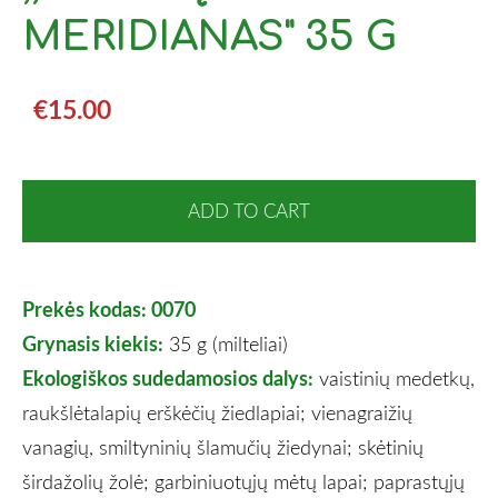
MERIDIANAS" 35 G
€15.00
ADD TO CART
Prekės kodas: 0070
Grynasis kiekis:
35 g (milteliai)
Ekologiškos sudedamosios dalys:
vaistinių medetkų,
raukšlėtalapių erškėčių žiedlapiai; vienagraižių
vanagių, smiltyninių šlamučių žiedynai; skėtinių
širdažolių žolė; garbiniuotųjų mėtų lapai; paprastųjų