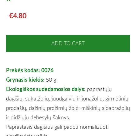
€4.80
ADD TO CART
Prekės kodas: 0076
Grynasis kiekis:
50 g
Ekologiškos sudedamosios dalys:
paprastųjų
dagišių, sukatžolių, juodgalvių ir jonažolių, girmėtinių
prodašių, dažinių prožirnių žolė; miškinių sidabražolių
ir didžiųjų debesylų šaknys.
Paprastasis dagišius gali padėti normalizuoti
skydliaukės veiklą.