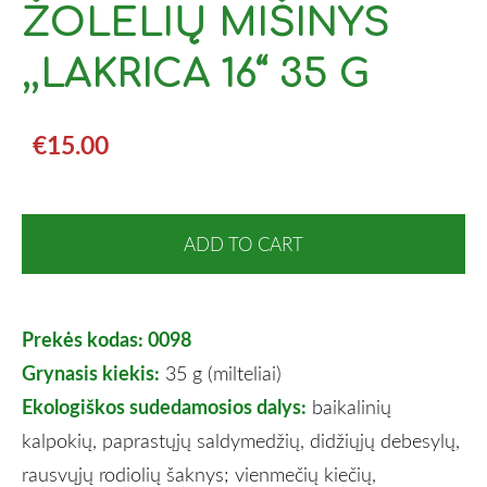
ŽOLELIŲ MIŠINYS
,,LAKRICA 16“ 35 G
€15.00
ADD TO CART
Prekės kodas: 0098
Grynasis kiekis:
35 g (milteliai)
Ekologiškos sudedamosios dalys:
baikalinių
kalpokių, paprastųjų saldymedžių, didžiųjų debesylų,
rausvųjų rodiolių šaknys; vienmečių kiečių,