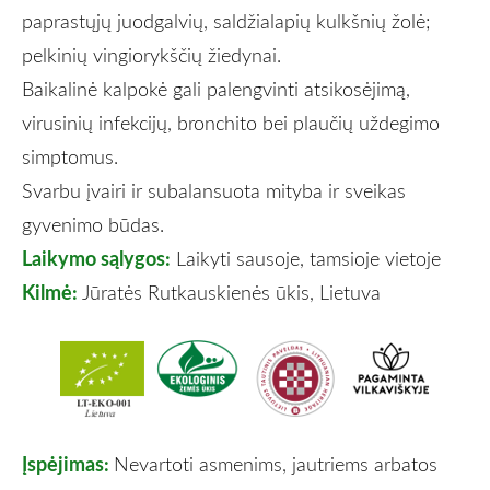
paprastųjų juodgalvių, saldžialapių kulkšnių žolė;
pelkinių vingiorykščių žiedynai.
Baikalinė kalpokė gali palengvinti atsikosėjimą,
virusinių infekcijų, bronchito bei plaučių uždegimo
simptomus.
Svarbu įvairi ir subalansuota mityba ir sveikas
gyvenimo būdas.
Laikymo sąlygos:
Laikyti sausoje, tamsioje vietoje
Kilmė:
Jūratės Rutkauskienės ūkis, Lietuva
Įspėjimas:
Nevartoti asmenims, jautriems arbatos