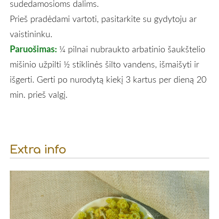
sudedamosioms dalims.
Prieš pradėdami vartoti, pasitarkite su gydytoju ar
vaistininku.
Paruošimas:
¼ pilnai nubraukto arbatinio šaukštelio
mišinio užpilti ½ stiklinės šilto vandens, išmaišyti ir
išgerti. Gerti po nurodytą kiekį 3 kartus per dieną 20
min. prieš valgį.
Extra info