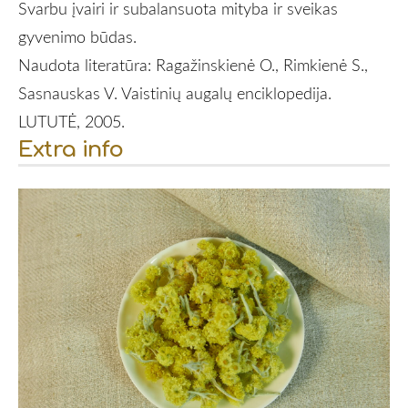
Svarbu įvairi ir subalansuota mityba ir sveikas
gyvenimo būdas.
Naudota literatūra: Ragažinskienė O., Rimkienė S.,
Sasnauskas V. Vaistinių augalų enciklopedija.
LUTUTĖ, 2005.
Extra info