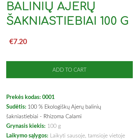
BALINIŲ AJERŲ
ŠAKNIASTIEBIAI 100 G
€7.20
ADD TO CART
Prekės kodas: 0001
Sudėtis:
100 % Ekologiškų Ajerų balinių
šakniastiebiai - Rhizoma Calami
Grynasis kiekis:
100 g
Laikymo sąlygos:
Laikyti sausoje, tamsioje vietoje