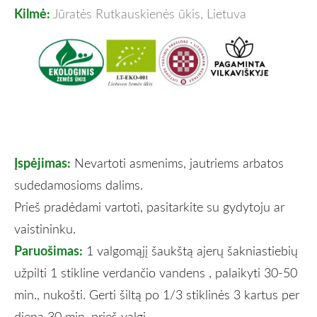
Kilmė:
Jūratės Rutkauskienės ūkis, Lietuva
Įspėjimas:
Nevartoti asmenims, jautriems arbatos
sudedamosioms dalims.
Prieš pradėdami vartoti, pasitarkite su gydytoju ar
vaistininku.
Paruošimas:
1 valgomąjį šaukštą ajerų šakniastiebių
užpilti 1 stikline verdančio vandens , palaikyti 30-50
min., nukošti. Gerti šiltą po 1/3 stiklinės 3 kartus per
dieną 30 min. prieš valgį.