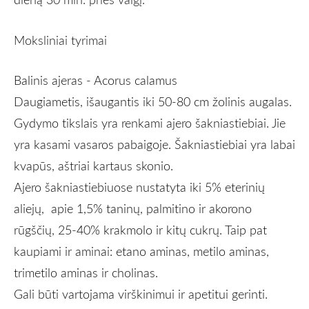
Moksliniai tyrimai
Balinis ajeras - Acorus calamus
Daugiametis, išaugantis iki 50-80 cm žolinis augalas.
Gydymo tikslais yra renkami ajero šakniastiebiai. Jie
yra kasami vasaros pabaigoje. Šakniastiebiai yra labai
kvapūs, aštriai kartaus skonio.
Ajero šakniastiebiuose nustatyta iki 5
% eterinių
aliejų,
apie 1,5% taninų, palmitino ir akorono
rūgščių, 25-40
%
krakmolo ir kitų cukrų. Taip pat
kaupiami ir aminai: etano aminas, metilo aminas,
trimetilo aminas ir cholinas.
Gali būti vartojama virškinimui ir apetitui gerinti.