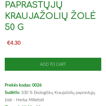
PAPRASTŲJŲ
KRAUJAŽOLIŲ ŽOLĖ
50 G
€4.30
ADD TO CART
Prekės kodas: 0026
Sudėtis:
100 % Ekologiškų
Kraujažolių paprastųjų
žolė - Herba Millefolii