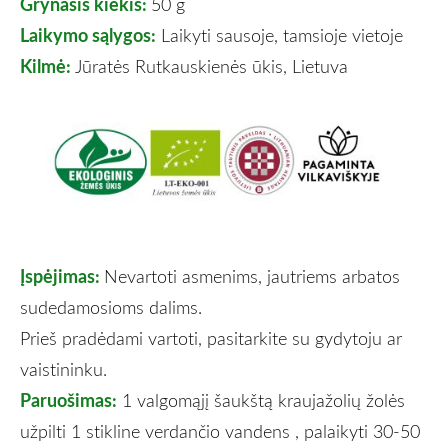
Grynasis kiekis:
50 g
Laikymo sąlygos:
Laikyti sausoje, tamsioje vietoje
Kilmė:
Jūratės Rutkauskienės ūkis, Lietuva
Įspėjimas:
Nevartoti asmenims, jautriems arbatos
sudedamosioms dalims.
Prieš pradėdami vartoti, pasitarkite su gydytoju ar
vaistininku.
Paruošimas:
1 valgomąjį šaukštą kraujažolių žolės
užpilti 1 stikline verdančio vandens , palaikyti 30-50