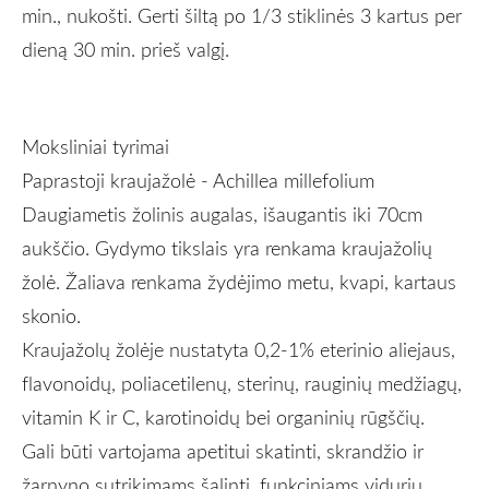
min., nukošti. Gerti šiltą po 1/3 stiklinės 3 kartus per
dieną 30 min. prieš valgį
.
Moksliniai tyrimai
Paprastoji kraujažolė - Achillea millefolium
Daugiametis žolinis augalas, išaugantis iki 70cm
aukščio. Gydymo tikslais yra renkama kraujažolių
žolė. Žaliava renkama žydėjimo metu, kvapi, kartaus
skonio.
Kraujažolų žolėje nustatyta 0,2-1% eterinio aliejaus,
flavonoidų, poliacetilenų, sterinų, rauginių medžiagų,
vitamin K ir C, karotinoidų bei organinių rūgščių.
Gali būti vartojama apetitui skatinti, skrandžio ir
žarnyno sutrikimams šalinti, funkciniams vidurių