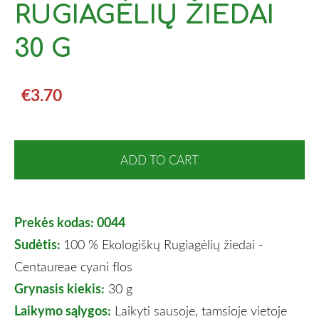
RUGIAGĖLIŲ ŽIEDAI
30 G
€3.70
ADD TO CART
Prekės kodas: 0044
Sudėtis:
100 % Ekologiškų
Rugiagėlių žiedai -
Centaureae cyani flos
Grynasis kiekis:
30 g
Laikymo sąlygos:
Laikyti sausoje, tamsioje vietoje