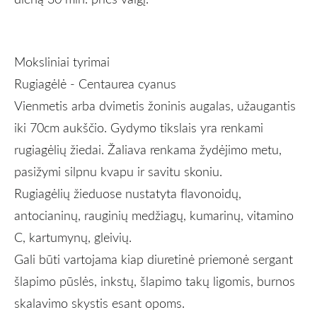
Moksliniai tyrimai
Rugiagėlė - Centaurea cyanus
Vienmetis arba dvimetis žoninis augalas, užaugantis
iki 70cm aukščio. Gydymo tikslais yra renkami
rugiagėlių žiedai. Žaliava renkama žydėjimo metu,
pasižymi silpnu kvapu ir savitu skoniu.
Rugiagėlių žieduose nustatyta flavonoidų,
antocianinų, rauginių medžiagų, kumarinų, vitamino
C, kartumynų, gleivių.
Gali būti vartojama kiap diuretinė priemonė sergant
šlapimo pūslės, inkstų, šlapimo takų ligomis, burnos
skalavimo skystis esant opoms.