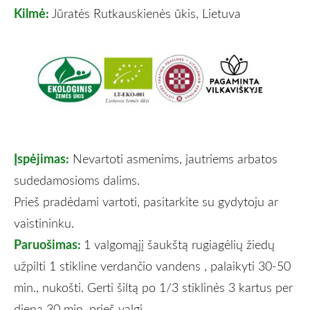
Kilmė:
Jūratės Rutkauskienės ūkis, Lietuva
Įspėjimas:
Nevartoti asmenims, jautriems arbatos
sudedamosioms dalims.
Prieš pradėdami vartoti, pasitarkite su gydytoju ar
vaistininku.
Paruošimas:
1 valgomąjį šaukštą rugiagėlių žiedų
užpilti 1 stikline verdančio vandens , palaikyti 30-50
min., nukošti. Gerti šiltą po 1/3 stiklinės 3 kartus per
dieną 30 min. prieš valgį
.