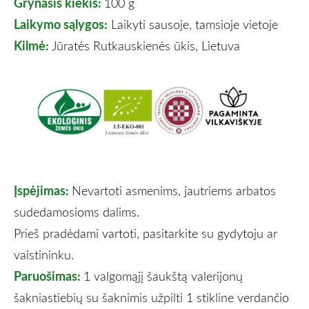
Grynasis kiekis:
100 g
Laikymo sąlygos:
Laikyti sausoje, tamsioje vietoje
Kilmė:
Jūratės Rutkauskienės ūkis, Lietuva
Įspėjimas:
Nevartoti asmenims, jautriems arbatos
sudedamosioms dalims.
Prieš pradėdami vartoti, pasitarkite su gydytoju ar
vaistininku.
Paruošimas:
1 valgomąjį šaukštą valerijonų
šakniastiebių su šaknimis užpilti 1 stikline verdančio