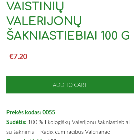
VAISTINIŲ
VALERIJONŲ
ŠAKNIASTIEBIAI 100 G
€7.20
ADD TO CART
Prekės kodas: 0055
Sudėtis:
100 % Ekologiškų
Valerijonų šakniastiebiai
su šaknimis –
Radix cum racibus Valerianae