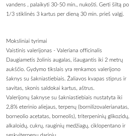
vandens , palaikyti 30-50 min., nukošti. Gerti šiltą po
1/3 stiklinės 3 kartus per dieną 30 min. prieš valgį
.
Moksliniai tyrimai
Vaistinis valerijonas - Valeriana officinalis
Daugiametis žolinis augalas, išaugantis iki 2 metrų
aukščio. Gydymo tikslais yra renkamos valerijono
šaknys su šakniastiebiais. Žaliavos kvapas stiprus ir
savitas, skonis saldokai kartus, aštrus.
Valerijonų šaknyse su šakniastiebiais nustatyta iki
2,8% eterinio aliejaus, terpenų (bornilizovalerianatas,
borneolio acetatas, borneolis), triterpeninių glikozidų,
alkaloidų, cukrų, rauginių medžiagų, ciklopentano ir
seskviterpenų darinių.