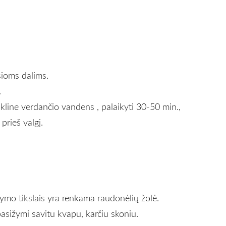
ioms dalims.
.
ikline verdančio vandens , palaikyti 30-50 min.,
 prieš valgį
.
ymo tikslais yra renkama raudonėlių žolė.
asižymi savitu kvapu, karčiu skoniu.