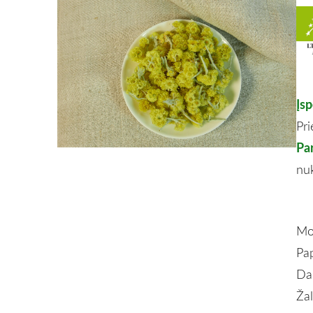
Įs
Pri
Pa
nuk
Mok
Pap
Dau
Žal