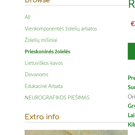
Browse
R
All
€
Vienkomponentės žolelių arbatos
Žolelių mišiniai
Prieskoninės žolelės
Lietuviškos kavos
Dovanoms
Pr
Edukacinė Arbata
Su
Or
NEUROGRAFIKOS PIEŠIMAS
Gry
La
Extra info
Ki