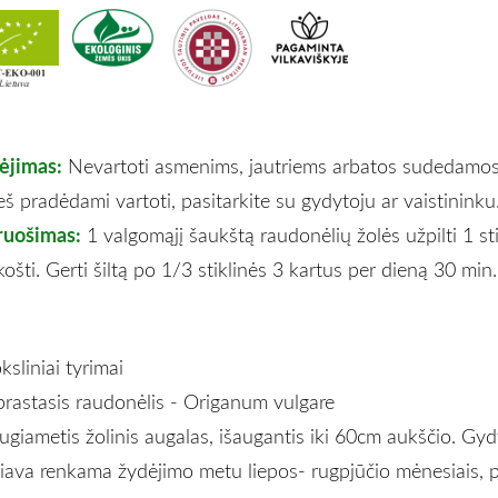
pėjimas:
Nevartoti asmenims, jautriems arbatos sudedamos
eš pradėdami vartoti, pasitarkite su gydytoju ar vaistininku
ruošimas:
1 valgomąjį šaukštą raudonėlių žolės užpilti 1 st
ošti. Gerti šiltą po 1/3 stiklinės 3 kartus per dieną 30 min.
sliniai tyrimai
rastasis raudonėlis - Origanum vulgare
giametis žolinis augalas, išaugantis iki 60cm aukščio. Gyd
iava renkama žydėjimo metu liepos- rugpjūčio mėnesiais, p