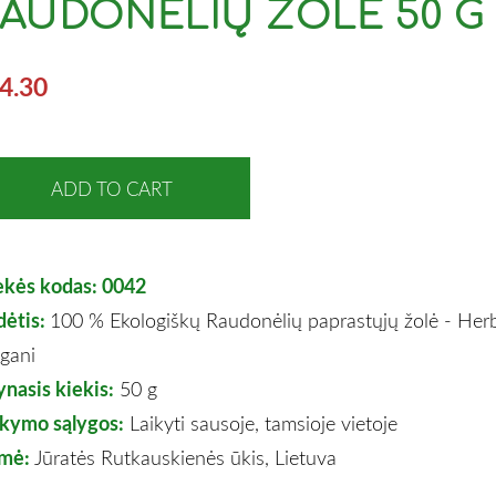
AUDONĖLIŲ ŽOLĖ 50 G
4.30
ADD TO CART
ekės kodas: 0042
dėtis:
100 % Ekologiškų
Raudonėlių paprastųjų žolė - Her
igani
nasis kiekis:
50 g
ikymo sąlygos:
Laikyti sausoje, tamsioje vietoje
lmė:
Jūratės Rutkauskienės ūkis, Lietuva