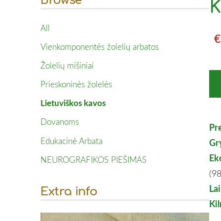
Browse
K
All
€
Vienkomponentės žolelių arbatos
Žolelių mišiniai
Prieskoninės žolelės
Lietuviškos kavos
Dovanoms
Pr
Edukacinė Arbata
Gr
Ek
NEUROGRAFIKOS PIEŠIMAS
(98
La
Extra info
Ki