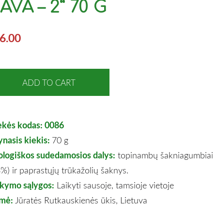
AVA – 2“ 70 G
6.00
ADD TO CART
ekės kodas: 0086
ynasis kiekis:
70 g
ologiškos sudedamosios dalys:
topinambų šakniagumbiai
%) ir paprastųjų trūkažolių šaknys.
ikymo sąlygos:
Laikyti sausoje, tamsioje vietoje
lmė:
Jūratės Rutkauskienės ūkis, Lietuva