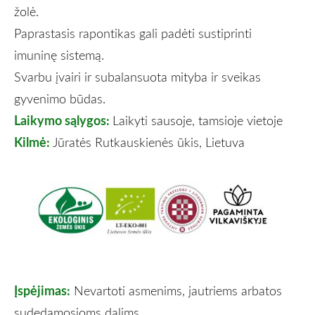
žolė.
Paprastasis rapontikas gali padėti sustiprinti
imuninę sistemą.
Svarbu įvairi ir subalansuota mityba ir sveikas
gyvenimo būdas.
Laikymo sąlygos:
Laikyti sausoje, tamsioje vietoje
Kilmė:
Jūratės Rutkauskienės ūkis, Lietuva
Įspėjimas:
Nevartoti asmenims, jautriems arbatos
sudedamosioms dalims.