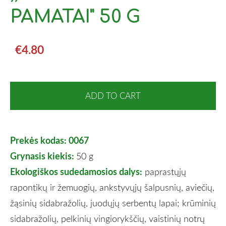
PAMATAI" 50 G
€4.80
ADD TO CART
Prekės kodas: 0067
Grynasis kiekis:
50 g
Ekologiškos sudedamosios dalys:
paprastųjų
rapontikų ir žemuogių, ankstyvųjų šalpusnių, aviečių,
žąsinių sidabražolių, juodųjų serbentų lapai; krūminių
sidabražolių, pelkinių vingiorykščių, vaistinių notrų