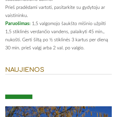
Prieš pradėdami vartoti, pasitarkite su gydytoju ar
vaistininku.
Paruošimas:
1,5 valgomojo šaukšto mišinio užpilti
1,5 stiklinės verdančio vandens, palaikyti 45 min.,
nukošti. Gerti šiltą po ½ stiklinės 3 kartus per dieną
30 min. prieš valgį arba 2 val. po valgio.
NAUJIENOS