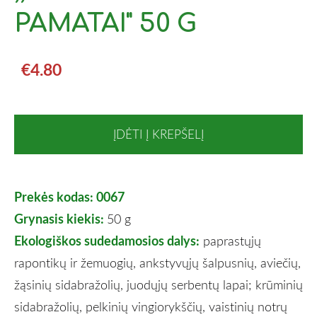
PAMATAI" 50 G
€4.80
ĮDĖTI Į KREPŠELĮ
Prekės kodas: 0067
Grynasis kiekis:
50 g
Ekologiškos sudedamosios dalys:
paprastųjų
rapontikų ir žemuogių, ankstyvųjų šalpusnių, aviečių,
žąsinių sidabražolių, juodųjų serbentų lapai; krūminių
sidabražolių, pelkinių vingiorykščių, vaistinių notrų