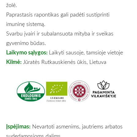
žolė.
Paprastasis rapontikas gali padėti sustiprinti
imuninę sistemą.
Svarbu įvairi ir subalansuota mityba ir sveikas
gyvenimo būdas.
Laikymo sąlygos:
Laikyti sausoje, tamsioje vietoje
Kilmė:
Jūratės Rutkauskienės ūkis, Lietuva
Įspėjimas:
Nevartoti asmenims, jautriems arbatos
sudedamosioms dalims.