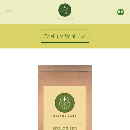
Žolelių mišiniai