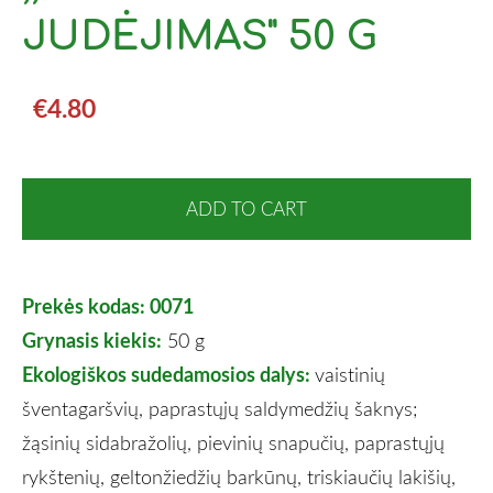
JUDĖJIMAS" 50 G
€4.80
ADD TO CART
Prekės kodas: 0071
Grynasis kiekis:
50 g
Ekologiškos sudedamosios dalys:
vaistinių
šventagaršvių, paprastųjų saldymedžių šaknys;
žąsinių sidabražolių, pievinių snapučių, paprastųjų
rykštenių, geltonžiedžių barkūnų, triskiaučių lakišių,