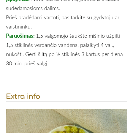
sudedamosioms dalims.
Prieš pradėdami vartoti, pasitarkite su gydytoju ar
vaistininku.
Paruošimas:
1,5 valgomojo šaukšto mišinio užpilti
1,5 stiklinės verdančio vandens, palaikyti 4 val.,
nukošti. Gerti šiltą po ½ stiklinės 3 kartus per dieną
30 min. prieš valgį.
Extra info