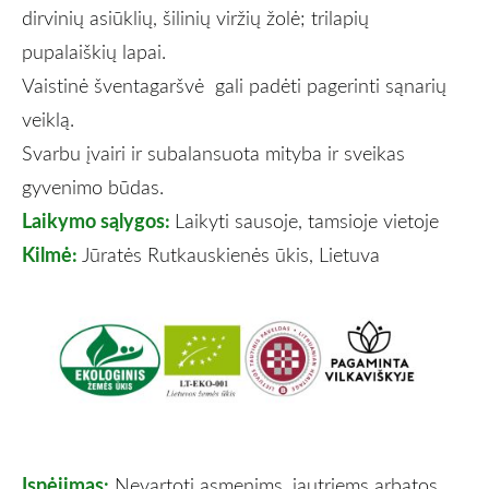
dirvinių asiūklių, šilinių viržių žolė; trilapių
pupalaiškių lapai.
Vaistinė šventagaršvė gali padėti pagerinti sąnarių
veiklą.
Svarbu įvairi ir subalansuota mityba ir sveikas
gyvenimo būdas.
Laikymo sąlygos:
Laikyti sausoje, tamsioje vietoje
Kilmė:
Jūratės Rutkauskienės ūkis, Lietuva
Įspėjimas:
Nevartoti asmenims, jautriems arbatos