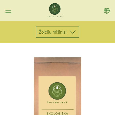
Žolelių mišiniai