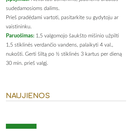
sudedamosioms dalims.
Prieš pradėdami vartoti, pasitarkite su gydytoju ar
vaistininku.
Paruošimas:
1,5 valgomojo šaukšto mišinio užpilti
1,5 stiklinės verdančio vandens, palaikyti 4 val.,
nukošti. Gerti šiltą po ½ stiklinės 3 kartus per dieną
30 min. prieš valgį.
NAUJIENOS