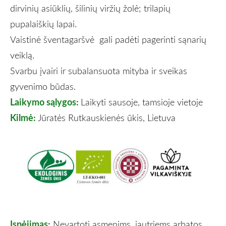
dirvinių asiūklių, šilinių viržių žolė; trilapių
pupalaiškių lapai.
Vaistinė šventagaršvė gali padėti pagerinti sąnarių
veiklą.
Svarbu įvairi ir subalansuota mityba ir sveikas
gyvenimo būdas.
Laikymo sąlygos:
Laikyti sausoje, tamsioje vietoje
Kilmė:
Jūratės Rutkauskienės ūkis, Lietuva
Įspėjimas:
Nevartoti asmenims, jautriems arbatos