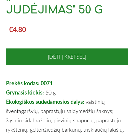
JUDĖJIMAS" 50 G
€4.80
ĮDĖTI Į KREPŠELĮ
Prekės kodas: 0071
Grynasis kiekis:
50 g
Ekologiškos sudedamosios dalys:
vaistinių
šventagaršvių, paprastųjų saldymedžių šaknys;
žąsinių sidabražolių, pievinių snapučių, paprastųjų
rykštenių, geltonžiedžių barkūnų, triskiaučių lakišių,