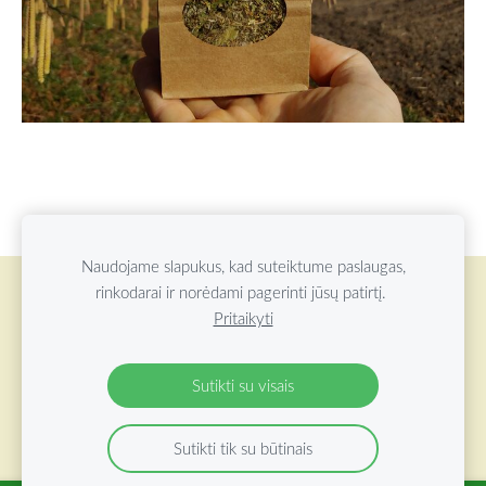
Naudojame slapukus, kad suteiktume paslaugas,
rinkodarai ir norėdami pagerinti jūsų patirtį.
Slapukai
Pritaikyti
©
2026 ŽOLYNŲ OAZĖ VISOS TEISĖS SAUGOMOS
Sutikti su visais
Sutikti tik su būtinais