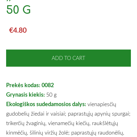
50 G
€4.80
ADD TO CART
Prekės kodas: 0082
Grynasis kiekis:
50 g
Ekologiškos sudedamosios dalys:
vienapiesčių
gudobelių žiedai ir vaisiai; paprastųjų apynių spurgai;
trikerčių žvaginių, vienamečių kiečių, raukšlėtųjų
kinmėčių, šilinių viržių žolė; paprastųjų raudonėlių,