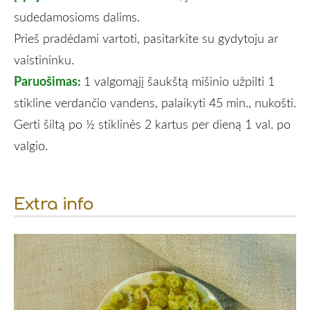
sudedamosioms dalims.
Prieš pradėdami vartoti, pasitarkite su gydytoju ar
vaistininku.
Paruošimas:
1 valgomąjį šaukštą mišinio užpilti 1
stikline verdančio vandens, palaikyti 45 min., nukošti.
Gerti šiltą po ½ stiklinės 2 kartus per dieną 1 val. po
valgio.
Extra info