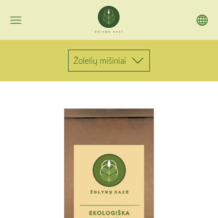
Žolelių mišiniai