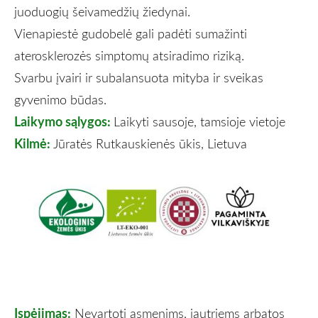
juoduogių šeivamedžių žiedynai.
Vienapiestė gudobelė gali padėti sumažinti
aterosklerozės simptomų atsiradimo riziką.
Svarbu įvairi ir subalansuota mityba ir sveikas
gyvenimo būdas.
Laikymo sąlygos:
Laikyti sausoje, tamsioje vietoje
Kilmė:
Jūratės Rutkauskienės ūkis, Lietuva
Įspėjimas:
Nevartoti asmenims, jautriems arbatos