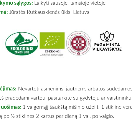
ikymo sąlygos:
Laikyti sausoje, tamsioje vietoje
lmė:
Jūratės Rutkauskienės ūkis, Lietuva
pėjimas:
Nevartoti asmenims, jautriems arbatos sudedamos
eš pradėdami vartoti, pasitarkite su gydytoju ar vaistininku
ruošimas:
1 valgomąjį šaukštą mišinio užpilti 1 stikline ver
tą po ½ stiklinės 2 kartus per dieną 1 val. po valgio.