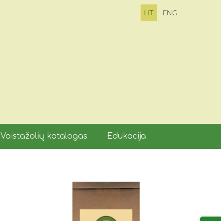
LIT
ENG
Vaistažolių katalogas
Edukacija