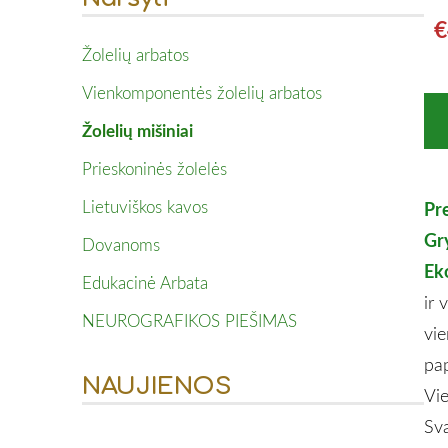
€
Žolelių arbatos
Vienkomponentės žolelių arbatos
Žolelių mišiniai
Prieskoninės žolelės
Lietuviškos kavos
Pr
Gry
Dovanoms
Ek
Edukacinė Arbata
ir 
NEUROGRAFIKOS PIEŠIMAS
vie
pap
NAUJIENOS
Vie
Sva