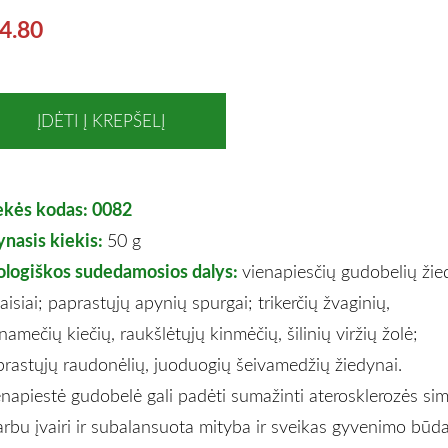
4.80
ĮDĖTI Į KREPŠELĮ
ekės kodas: 0082
nasis kiekis:
50 g
ologiškos sudedamosios dalys:
vienapiesčių gudobelių žie
vaisiai; paprastųjų apynių spurgai; trikerčių žvaginių,
namečių kiečių, raukšlėtųjų kinmėčių, šilinių viržių žolė;
rastųjų raudonėlių, juoduogių šeivamedžių žiedynai.
napiestė gudobelė gali padėti sumažinti aterosklerozės sim
rbu įvairi ir subalansuota mityba ir sveikas gyvenimo būda