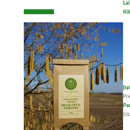
La
Ki
Įs
Pri
Pa
šil