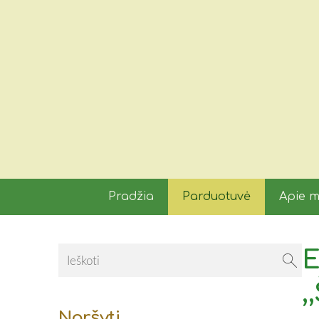
Pradžia
Parduotuvė
Apie 
E
,
Naršyti