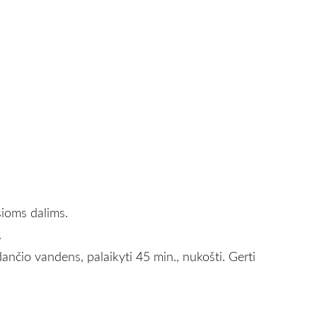
ioms dalims.
.
dančio vandens, palaikyti 45 min., nukošti. Gerti