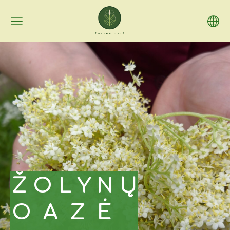
Ž O L Y N Ų
O A Z Ė