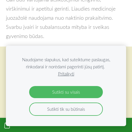
virškinimui ir apetitui gerinti. Liaudies medicinoje
juozažolė naudojama nuo naktinio prakaitvimo.
Svarbu įvairi ir subalansuota mityba ir sveikas
gyvenimo būdas.
Slapukai
Naudojame slapukus, kad suteiktume paslaugas,
rinkodarai ir norėdami pagerinti jūsų patirtį.
Pritaikyti
©
2026 ŽOLYNŲ OAZĖ VISOS TEISĖS SAUGOMOS
Sutikti su visais
Sutikti tik su būtinais