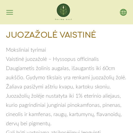
JUOZAŽOLĖ VAISTINĖ
Moksliniai tyrimai
Vaistinė juozažolė – Hyssopus officinalis
Daugiametis žolinis augalas, išaugantis iki 60cm
aukščio. Gydymo tikslais yra renkami juozažolių žolė.
Žaliava pasižymi aštriu kvapu, kartoku skoniu.
Juozažolių žolėje nustatyta iki 1
%
eterinio aliejaus,
kurio pagrindiniai junginiai pinokamfonas, pinenas,
cineolis ir kamfenas, raugų, kartumynų, flavanoidų,
dervų bei pigmentų.
Gali būti vartojama atsikosėjimui lengvinti,