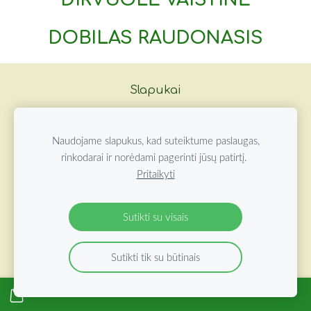
DOBILAS RAUDONASIS
Slapukai
©
2026 ŽOLYNŲ OAZĖ VISOS TEISĖS SAUGOMOS
Naudojame slapukus, kad suteiktume paslaugas,
rinkodarai ir norėdami pagerinti jūsų patirtį.
Pritaikyti
Sutikti su visais
Sutikti tik su būtinais