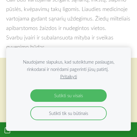
pūslės, kvėpavimų takų ligomis. Liaudies medicinoje
vartojama gydant sąnarių uždegimus. Žiedų milteliais
apibarstomos žaizdos ir nudegintos vietos.
Svarbu įvairi ir subalansuota mityba ir sveikas
gyvenimo būdas.
Naudojame slapukus, kad suteiktume paslaugas,
rinkodarai ir norėdami pagerinti jūsų patirtį.
Slapukai
Pritaikyti
©
2026 ŽOLYNŲ OAZĖ VISOS TEISĖS SAUGOMOS
Sutikti su visais
Sutikti tik su būtinais