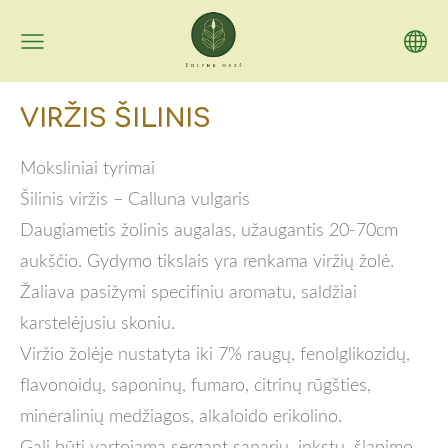
VIRŽIS ŠILINIS
Moksliniai tyrimai
Šilinis viržis – Calluna vulgaris
Daugiametis žolinis augalas, užaugantis 20-70cm
aukščio. Gydymo tikslais yra renkama viržių žolė.
Žaliava pasižymi specifiniu aromatu, saldžiai
karstelėjusiu skoniu.
Viržio žolėje nustatyta iki 7
% raugų, fenolglikozidų,
flavonoidų, saponinų, fumaro, citrinų rūgšties,
mineralinių medžiagos, alkaloido erikolino.
Gali būti vartojama sergant sąnarių, inkstų, šlapimo