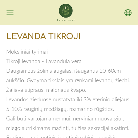
LEVANDA TIKROJI
Moksliniai tyrimai
Tikroji levanda - Lavandula vera
Daugiametis žolinis augalas, išaugantis 20-60cm
aukščio. Gydymo tikslais yra renkami levandų žiedai.
Žaliava stipraus, malonaus kvapo.
Levandos žieduose nustatyta iki 3% eterinio aliejaus,
5-10% rauginių medžiagų, rozmarino rūgšties.
Gali būti vartojama nerimui, nerviniam nuovargiui,
miego sutrikimams mažinti, tulžies sekrecijai skatinti.
Būdingas antiseptinis ir antimikrobinis poveikis.