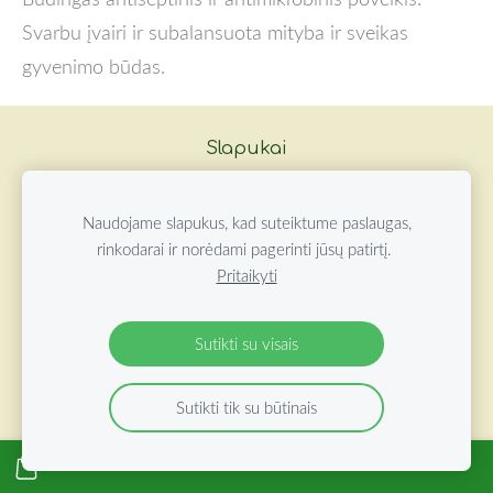
Svarbu įvairi ir subalansuota mityba ir sveikas
gyvenimo būdas.
Slapukai
©
2026 ŽOLYNŲ OAZĖ VISOS TEISĖS SAUGOMOS
Naudojame slapukus, kad suteiktume paslaugas,
rinkodarai ir norėdami pagerinti jūsų patirtį.
Pritaikyti
Sutikti su visais
Sutikti tik su būtinais