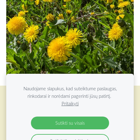
Naudojame slapukus, kad suteiktume paslaugas,
rinkodarai ir norėdami pagerinti jūsų patirtį.
Slapukai
Pritaikyti
©
2026 ŽOLYNŲ OAZĖ VISOS TEISĖS SAUGOMOS
Sutikti su visais