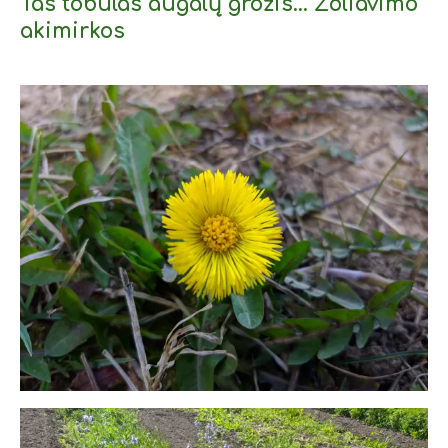
Tas tobulas augalų grožis... Žoliavimo
akimirkos