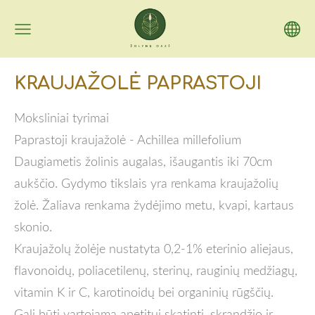
KRAUJAŽOLĖ PAPRASTOJI
Moksliniai tyrimai
Paprastoji kraujažolė - Achillea millefolium
Daugiametis žolinis augalas, išaugantis iki 70cm
aukščio. Gydymo tikslais yra renkama kraujažolių
žolė. Žaliava renkama žydėjimo metu, kvapi, kartaus
skonio.
Kraujažolų žolėje nustatyta 0,2-1% eterinio aliejaus,
flavonoidų, poliacetilenų, sterinų, rauginių medžiagų,
vitamin K ir C, karotinoidų bei organinių rūgščių.
Gali būti vartojama apetitui skatinti, skrandžio ir