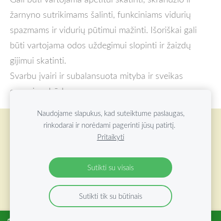
žarnyno sutrikimams šalinti, funkciniams vidurių
spazmams ir vidurių pūtimui mažinti. Išoriškai gali
būti vartojama odos uždegimui slopinti ir žaizdų
gijimui skatinti.
Svarbu įvairi ir subalansuota mityba ir sveikas
gyvenimo būdas.
Naudojame slapukus, kad suteiktume paslaugas,
rinkodarai ir norėdami pagerinti jūsų patirtį.
Slapukai
Pritaikyti
©
2026 ŽOLYNŲ OAZĖ VISOS TEISĖS SAUGOMOS
Sutikti su visais
Sutikti tik su būtinais