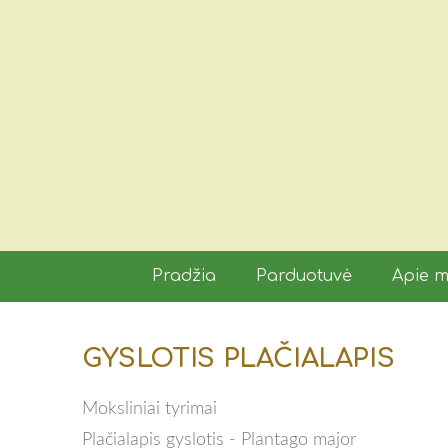
Pradžia
Parduotuvė
Apie 
GYSLOTIS PLAČIALAPIS
Moksliniai tyrimai
Plačialapis gyslotis - Plantago major