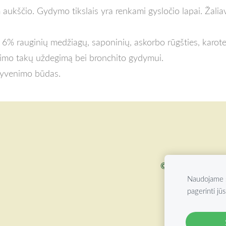
 aukščio. Gydymo tikslais yra renkami gysločio lapai. Žaliav
e 6% rauginių medžiagų, saponinių, askorbo rūgšties, karo
avimo takų uždegimą bei bronchito gydymui.
 gyvenimo būdas.
©
2026 ŽOLYNŲ 
Naudojame s
pagerinti jūs