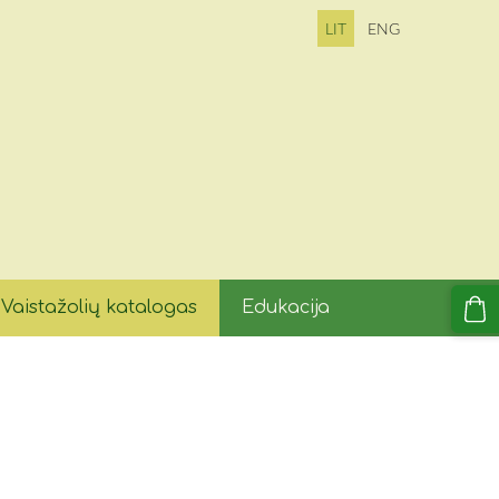
LIT
ENG
Vaistažolių katalogas
Edukacija