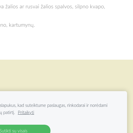
a žalios ar rusvai žalios spalvos, silpno kvapo,
teno, kartumynų.
OAZĖ VISOS TEISĖS SAUGOMOS
lapukus, kad suteiktume paslaugas, rinkodarai ir norėdami
ų patirtį.
Pritaikyti
Sutikti su visais