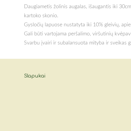
Daugiametis žolinis augalas, išaugantis iki 30cm
kartoko skonio.
Gysločių lapuose nustatyta iki 10% gleivių, api
Gali būti vartojama peršalimo, viršutinių kvėp
Svarbu įvairi ir subalansuota mityba ir sveikas
Slapukai