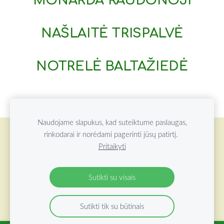
MONARDA RAUDONOJI
NAŠLAITĖ TRISPALVĖ
NOTRELĖ BALTAŽIEDĖ
Naudojame slapukus, kad suteiktume paslaugas,
rinkodarai ir norėdami pagerinti jūsų patirtį.
Slapukai
Pritaikyti
©
2026 ŽOLYNŲ OAZĖ VISOS TEISĖS SAUGOMOS
Sutikti su visais
Sutikti tik su būtinais