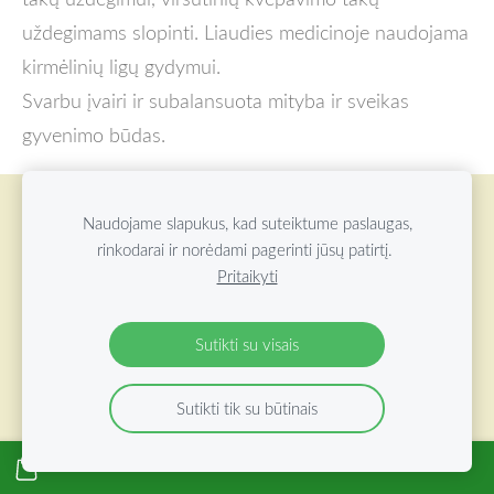
uždegimams slopinti. Liaudies medicinoje naudojama
kirmėlinių ligų gydymui.
Svarbu įvairi ir subalansuota mityba ir sveikas
gyvenimo būdas.
Slapukai
Naudojame slapukus, kad suteiktume paslaugas,
rinkodarai ir norėdami pagerinti jūsų patirtį.
Pritaikyti
©
2026 ŽOLYNŲ OAZĖ VISOS TEISĖS SAUGOMOS
Sutikti su visais
Sutikti tik su būtinais