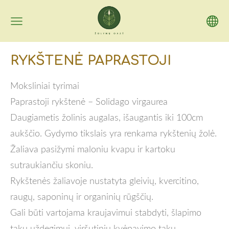
RYKŠTENĖ PAPRASTOJI
Moksliniai tyrimai
Paprastoji rykštenė – Solidago virgaurea
Daugiametis žolinis augalas, išaugantis iki 100cm
aukščio. Gydymo tikslais yra renkama rykštenių žolė.
Žaliava pasižymi maloniu kvapu ir kartoku
sutraukiančiu skoniu.
Rykštenės žaliavoje nustatyta gleivių, kvercitino,
raugų, saponinų ir organinių rūgščių.
Gali būti vartojama kraujavimui stabdyti, šlapimo
takų uždegimui, viršutinių kvėpavimo takų