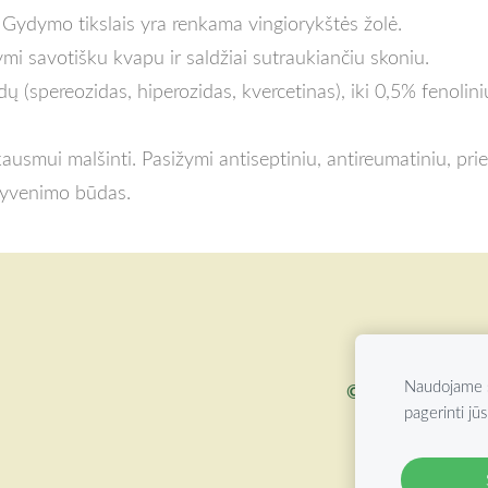
Gydymo tikslais yra renkama vingiorykštės žolė.
mi savotišku kvapu ir saldžiai sutraukiančiu skoniu.
(spereozidas, hiperozidas, kvercetinas), iki 0,5% fenolinių gl
kausmui malšinti. Pasižymi antiseptiniu, antireumatiniu, pri
 gyvenimo būdas.
Naudojame s
©
2026 ŽOLYNŲ 
pagerinti jūs