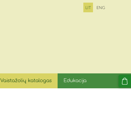
LIT
ENG
Vaistažolių katalogas
Edukacija