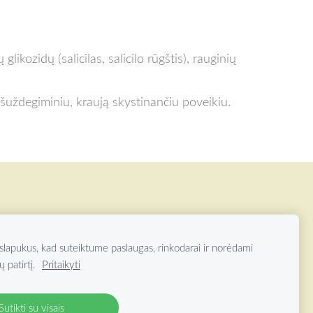
ikozidų (salicilas, salicilo rūgštis), rauginių
ešuždegiminiu, kraują skystinančiu poveikiu.
lapukus, kad suteiktume paslaugas, rinkodarai ir norėdami
OAZĖ VISOS TEISĖS SAUGOMOS
ų patirtį.
Pritaikyti
Sutikti su visais