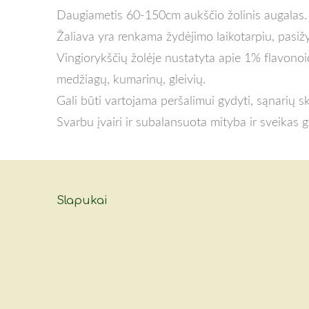
Daugiametis 60-150cm aukščio žolinis augalas. 
Žaliava yra renkama žydėjimo laikotarpiu, pasižy
Vingiorykščių žolėje nustatyta apie 1% flavonoidų 
medžiagų, kumarinų, gleivių.
Gali būti vartojama peršalimui gydyti, sąnarių s
Svarbu įvairi ir subalansuota mityba ir sveikas
Slapukai