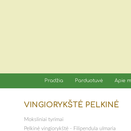
Pradžia
Parduotuvė
Apie 
VINGIORYKŠTĖ PELKINĖ
Moksliniai tyrimai
Pelkinė vingiorykštė - Filipendula ulmaria