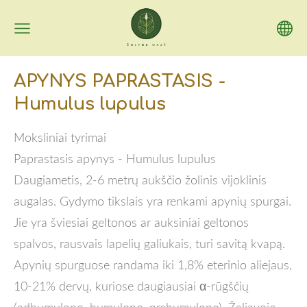
APYNYS PAPRASTASIS -
Humulus lupulus
Moksliniai tyrimai
Paprastasis apynys - Humulus lupulus
Daugiametis, 2-6 metrų aukščio žolinis vijoklinis
augalas. Gydymo tikslais yra renkami apynių spurgai.
Jie yra šviesiai geltonos ar auksiniai geltonos
spalvos, rausvais lapelių galiukais, turi savitą kvapą.
Apynių spurguose randama iki 1,8% eterinio aliejaus,
10-21
% derv
ų, kuriose daugiausiai
α-rūgščių
(adhumulono, humulono, prehumulono). Žaliavoje