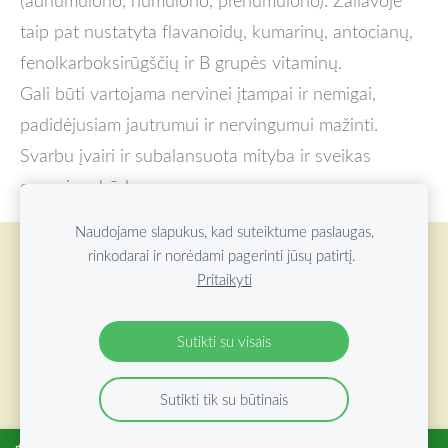
taip pat nustatyta flavanoidų, kumarinų, antocianų,
fenolkarboksirūgščių ir B grupės vitaminų.
Gali būti vartojama nervinei įtampai ir nemigai,
padidėjusiam jautrumui ir nervingumui mažinti.
Svarbu įvairi ir subalansuota mityba ir sveikas
gyvenimo būdas.
Naudojame slapukus, kad suteiktume paslaugas,
rinkodarai ir norėdami pagerinti jūsų patirtį.
Slapukai
Pritaikyti
©
2026 ŽOLYNŲ OAZĖ VISOS TEISĖS SAUGOMOS
Sutikti su visais
Sutikti tik su būtinais