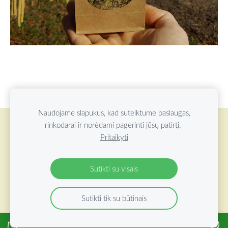
Naudojame slapukus, kad suteiktume paslaugas,
rinkodarai ir norėdami pagerinti jūsų patirtį.
Slapukai
Pritaikyti
©
2026 ŽOLYNŲ OAZĖ VISOS TEISĖS SAUGOMOS
Sutikti su visais
Sutikti tik su būtinais