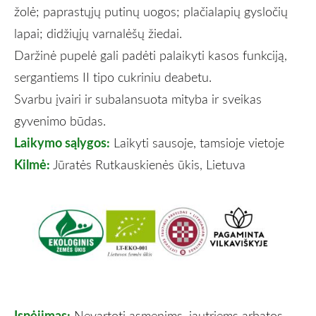
žolė; paprastųjų putinų uogos; plačialapių gysločių
lapai; didžiųjų varnalėšų žiedai.
Daržinė pupelė gali padėti palaikyti kasos funkciją,
sergantiems II tipo cukriniu deabetu.
Svarbu įvairi ir subalansuota mityba ir sveikas
gyvenimo būdas.
Laikymo sąlygos:
Laikyti sausoje, tamsioje vietoje
Kilmė:
Jūratės Rutkauskienės ūkis, Lietuva
Įspėjimas:
Nevartoti asmenims, jautriems arbatos