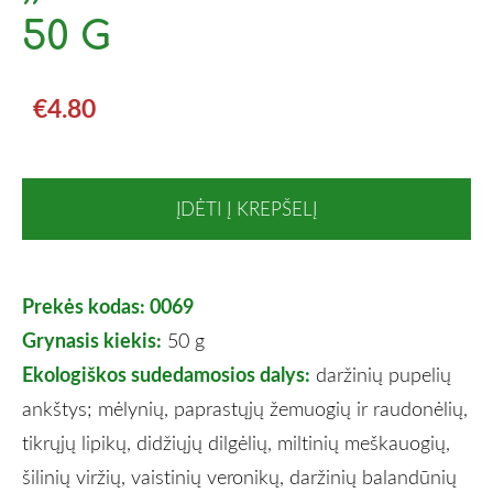
50 G
€4.80
ĮDĖTI Į KREPŠELĮ
Prekės kodas: 0069
Grynasis kiekis:
50 g
Ekologiškos sudedamosios dalys:
daržinių pupelių
ankštys; mėlynių, paprastųjų žemuogių ir raudonėlių,
tikrųjų lipikų, didžiųjų dilgėlių, miltinių meškauogių,
šilinių viržių, vaistinių veronikų, daržinių balandūnių