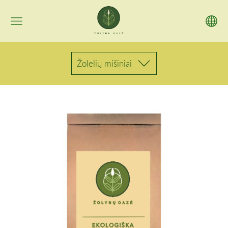
Žolelių mišiniai