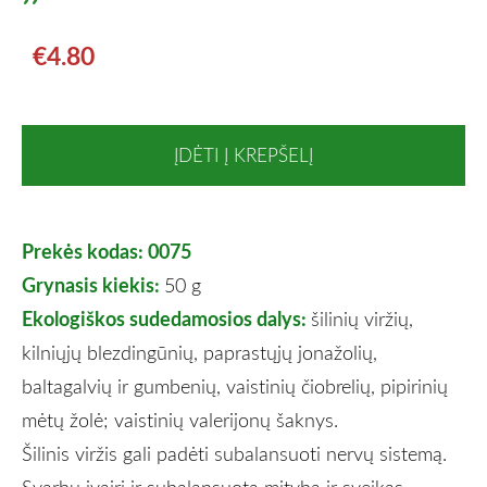
€4.80
ĮDĖTI Į KREPŠELĮ
Prekės kodas: 0075
Grynasis kiekis:
50 g
Ekologiškos sudedamosios dalys:
šilinių viržių,
kilniųjų blezdingūnių, paprastųjų jonažolių,
baltagalvių ir gumbenių, vaistinių čiobrelių, pipirinių
mėtų žolė; vaistinių valerijonų šaknys.
Šilinis viržis gali padėti subalansuoti nervų sistemą.
Svarbu įvairi ir subalansuota mityba ir sveikas