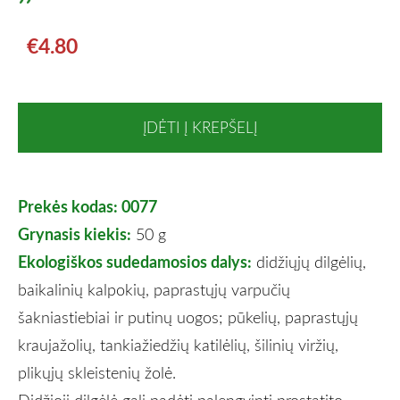
€4.80
ĮDĖTI Į KREPŠELĮ
Prekės kodas: 0077
Grynasis kiekis:
50 g
Ekologiškos sudedamosios dalys:
didžiųjų dilgėlių,
baikalinių kalpokių, paprastųjų varpučių
šakniastiebiai ir putinų uogos; pūkelių, paprastųjų
kraujažolių, tankiažiedžių katilėlių, šilinių viržių,
plikųjų skleistenių žolė.
Didžioji dilgėlė gali padėti palengvinti prostatito