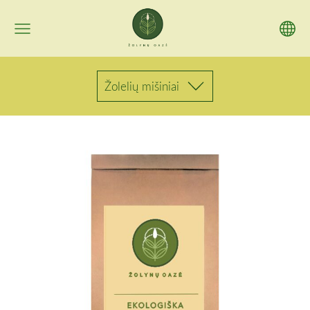
Žolelių mišiniai