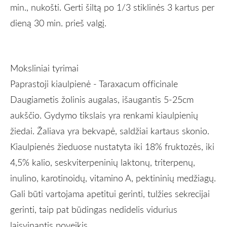
min., nukošti. Gerti šiltą po 1/3 stiklinės 3 kartus per
dieną 30 min. prieš valgį
.
Moksliniai tyrimai
Paprastoji kiaulpienė - Taraxacum officinale
Daugiametis žolinis augalas, išaugantis 5-25cm
aukščio. Gydymo tikslais yra renkami kiaulpienių
žiedai. Žaliava yra bekvapė, saldžiai kartaus skonio.
Kiaulpienės žieduose nustatyta iki 18
% fruktozės,
iki
4,5
% kalio,
seskviterpeninių laktonų, triterpenų,
inulino, karotinoidų, vitamino A, pektininių medžiagų.
Gali būti vartojama apetitui gerinti, tulžies sekrecijai
gerinti, taip pat būdingas nedidelis vidurius
laisvinantis poveikis.