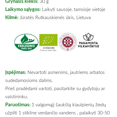
Grynasis kiekis:
30 g
Laikymo sąlygos:
Laikyti sausoje, tamsioje vietoje
Kilmė:
Jūratės Rutkauskienės ūkis, Lietuva
Įspėjimas:
Nevartoti asmenims, jautriems arbatos
sudedamosioms dalims.
Prieš pradėdami vartoti, pasitarkite su gydytoju ar
vaistininku.
Paruošimas:
1 valgomąjį šaukštą kiaulpienių žiedų
užpilti 1 stikline verdančio vandens , palaikyti 30-50