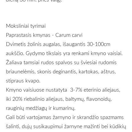
Moksliniai tyrimai
Paprastasis kmynas - Carum carvi
Dvimetis žolinis augalas, išaugantis 30-100cm
aukščio. Gydymo tikslais yra renkami kmyno vaisiai.
Žaliava tamsiai rudos spalvos su šviesiai rudomis
briaunelėmis, skonis deginantis, kartokas, aštrus,
stipraus kvapo.
Kmyno vaisiuose nustatyta 3-7% eterinio aliejaus,
iki 20% riebalinio aliejaus, baltymų, flavonoidų,
rauginių medžiagų ir kumarinų.
Gali būti vartojamas žarnyno ir skrandžio spazmams
šalinti, dujų susikaupimui žarnyne mažinti bei kūdikių