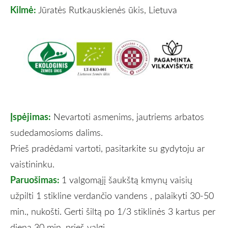
Kilmė:
Jūratės Rutkauskienės ūkis, Lietuva
Įspėjimas:
Nevartoti asmenims, jautriems arbatos
sudedamosioms dalims.
Prieš pradėdami vartoti, pasitarkite su gydytoju ar
vaistininku.
Paruošimas:
1 valgomąjį šaukštą kmynų vaisių
užpilti 1 stikline verdančio vandens , palaikyti 30-50
min., nukošti. Gerti šiltą po 1/3 stiklinės 3 kartus per
dieną 30 min. prieš valgį
.