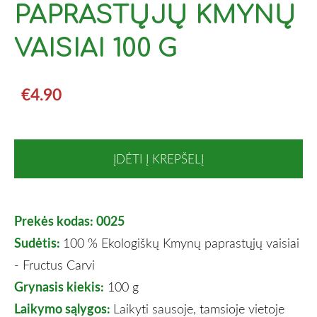
PAPRASTŲJŲ KMYNŲ
VAISIAI 100 G
€4.90
ĮDĖTI Į KREPŠELĮ
Prekės kodas: 0025
Sudėtis:
100 % Ekologiškų
Kmynų paprastųjų vaisiai
- Fructus Carvi
Grynasis kiekis:
100 g
Laikymo sąlygos:
Laikyti sausoje, tamsioje vietoje