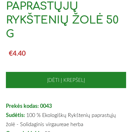
PAPRASTŲJŲ
RYKŠTENIŲ ŽOLĖ 50
G
€4.40
ĮDĖTI Į KREPŠELĮ
Prekės kodas: 0043
Sudėtis:
100 % Ekologiškų Rykštenių paprastųjų
žolė - Solidaginis virgaureae herba