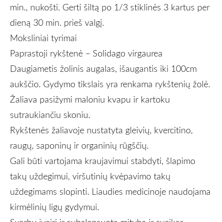
min., nukošti. Gerti šiltą po 1/3 stiklinės 3 kartus per
dieną 30 min. prieš valgį
.
Moksliniai tyrimai
Paprastoji rykštenė – Solidago virgaurea
Daugiametis žolinis augalas, išaugantis iki 100cm
aukščio. Gydymo tikslais yra renkama rykštenių žolė.
Žaliava pasižymi maloniu kvapu ir kartoku
sutraukiančiu skoniu.
Rykštenės žaliavoje nustatyta gleivių, kvercitino,
raugų, saponinų ir organinių rūgščių.
Gali būti vartojama kraujavimui stabdyti, šlapimo
takų uždegimui, viršutinių kvėpavimo takų
uždegimams slopinti. Liaudies medicinoje naudojama
kirmėlinių ligų gydymui.