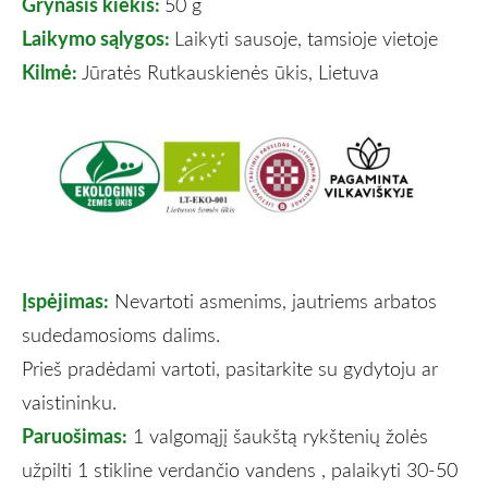
Grynasis kiekis:
50 g
Laikymo sąlygos:
Laikyti sausoje, tamsioje vietoje
Kilmė:
Jūratės Rutkauskienės ūkis, Lietuva
Įspėjimas:
Nevartoti asmenims, jautriems arbatos
sudedamosioms dalims.
Prieš pradėdami vartoti, pasitarkite su gydytoju ar
vaistininku.
Paruošimas:
1 valgomąjį šaukštą rykštenių žolės
užpilti 1 stikline verdančio vandens , palaikyti 30-50