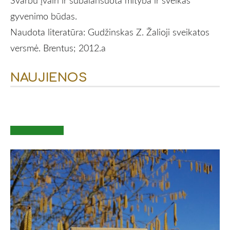
Svarbu įvairi ir subalansuota mityba ir sveikas
gyvenimo būdas.
Naudota literatūra: Gudžinskas Z. Žalioji sveikatos
versmė. Brentus; 2012.a
NAUJIENOS