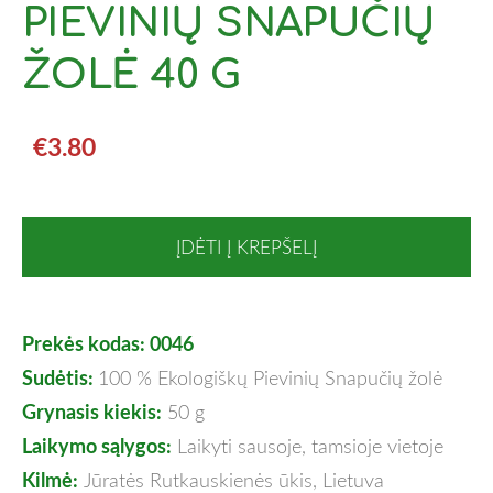
PIEVINIŲ SNAPUČIŲ
ŽOLĖ 40 G
€3.80
ĮDĖTI Į KREPŠELĮ
Prekės kodas: 0046
Sudėtis:
100 % Ekologiškų Pievinių Snapučių žolė
Grynasis kiekis:
50 g
Laikymo sąlygos:
Laikyti sausoje, tamsioje vietoje
Kilmė:
Jūratės Rutkauskienės ūkis, Lietuva