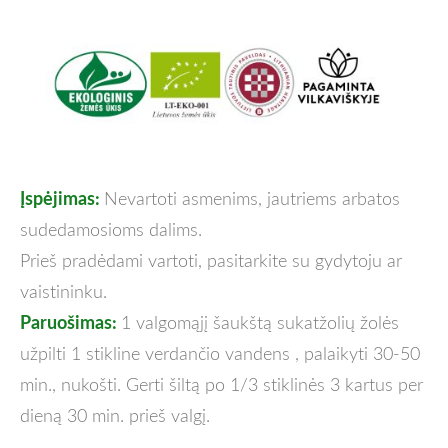
Įspėjimas:
Nevartoti asmenims, jautriems arbatos
sudedamosioms dalims.
Prieš pradėdami vartoti, pasitarkite su gydytoju ar
vaistininku.
Paruošimas:
1 valgomąjį šaukštą sukatžolių žolės
užpilti 1 stikline verdančio vandens , palaikyti 30-50
min., nukošti. Gerti šiltą po 1/3 stiklinės 3 kartus per
dieną 30 min. prieš valgį
.