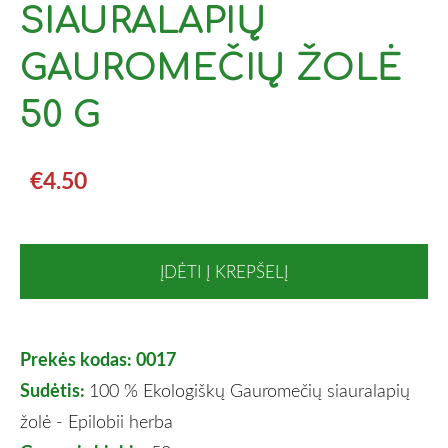
SIAURALAPIŲ
GAUROMEČIŲ ŽOLĖ
50 G
€4.50
ĮDĖTI Į KREPŠELĮ
Prekės kodas: 0017
Sudėtis:
100 % Ekologiškų Gauromečių siauralapių
žolė - Epilobii herba