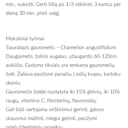
min., nukošti. Gerti šiltą po 1/3 stiklinės 3 kartus per
dieną 30 min. prieš valgį
.
Moksliniai tyrimai
Siauralapis gaurometis – Chamerion angustifolium
Daugiametis žolinis augalas, užaugantis 60-120cm
aukščio. Gydymo tikslais yra renkama gauromečių
žolė. Žaliava pasižymi panašiu į rožių kvapu, kartoku
skoniu.
Gauromečio žolėje nustatyta iki 15
% gleivių, iki 10%
raugų, vitamino C, fitosterinų, flavonoidų.
Gali būti vartojama virškinimui gerinti, galvos
skausmui mažinti, miegui gerinti, pasižymi
priešuždegiminiu poveikiu.