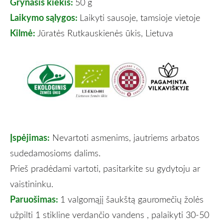
Grynasis kiekis:
50 g
Laikymo sąlygos:
Laikyti sausoje, tamsioje vietoje
Kilmė:
Jūratės Rutkauskienės ūkis, Lietuva
Įspėjimas:
Nevartoti asmenims, jautriems arbatos
sudedamosioms dalims.
Prieš pradėdami vartoti, pasitarkite su gydytoju ar
vaistininku.
Paruošimas:
1 valgomąjį šaukštą gauromečių žolės
užpilti 1 stikline verdančio vandens , palaikyti 30-50