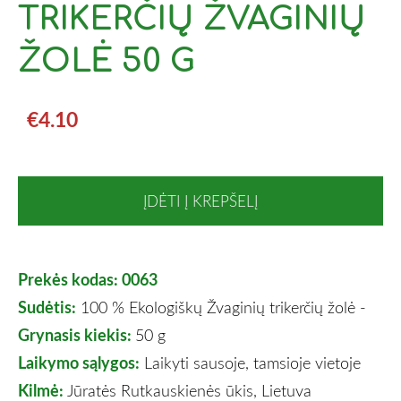
TRIKERČIŲ ŽVAGINIŲ
ŽOLĖ 50 G
€4.10
ĮDĖTI Į KREPŠELĮ
Prekės kodas: 0063
Sudėtis:
100 % Ekologiškų Žvaginių trikerčių žolė -
Grynasis kiekis:
50 g
Laikymo sąlygos:
Laikyti sausoje, tamsioje vietoje
Kilmė:
Jūratės Rutkauskienės ūkis, Lietuva