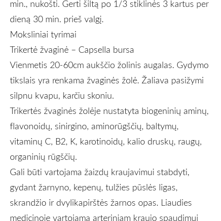
min., nukošti. Gerti šiltą po 1/3 stiklinės 3 kartus per
dieną 30 min. prieš valgį
.
Moksliniai tyrimai
Trikertė žvaginė – Capsella bursa
Vienmetis 20-60cm aukščio žolinis augalas. Gydymo
tikslais yra renkama žvaginės žolė. Žaliava pasižymi
silpnu kvapu, karčiu skoniu.
Trikertės žvaginės žolėje nustatyta biogeninių aminų,
flavonoidų, sinirgino, aminorūgščių, baltymų,
vitaminų C, B2, K, karotinoidų, kalio druskų, raugų,
organinių rūgščių.
Gali būti vartojama žaizdų kraujavimui stabdyti,
gydant žarnyno, kepenų, tulžies pūslės ligas,
skrandžio ir dvylikapirštės žarnos opas. Liaudies
medicinoje vartojama arteriniam kraujo spaudimui