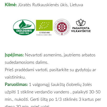
Kilmė:
Jūratės Rutkauskienės ūkis, Lietuva
Įspėjimas:
Nevartoti asmenims, jautriems arbatos
sudedamosioms dalims.
Prieš pradėdami vartoti, pasitarkite su gydytoju ar
vaistininku.
Paruošimas:
1 valgomąjį šaukštą čiobrelių žolės
užpilti 1 stikline verdančio vandens , palaikyti 30-50
min., nukošti. Gerti šiltą po 1/3 stiklinės 3 kartus per
dieną 30 min. prieš valgį
.