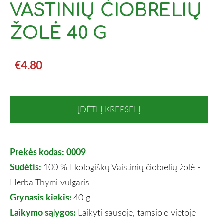
VASTINIŲ ČIOBRELIŲ
ŽOLĖ 40 G
€4.80
ĮDĖTI Į KREPŠELĮ
Prekės kodas: 0009
Sudėtis:
100 % Ekologiškų Vaistinių čiobrelių žolė -
Herba Thymi vulgaris
Grynasis kiekis:
40 g
Laikymo sąlygos:
Laikyti sausoje, tamsioje vietoje