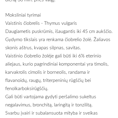
Moksliniai tyrimai
Vaistinis čiobrelis - Thymus vulgaris
Daugiametis puskrūmis, išaugantis iki 45 cm aukščio.
Gydymo tikslais yra renkama čiobrelio žolė. Žaliavos
skonis aštrus, kvapas silpnas, savitas.
Vaistinio čiobrelio žolėje gali būti iki 6
%
eterinio
aliejaus, kurio pagrindiniai komponentai yra timolis,
karvakrolis cimolis ir borneolis, randama ir
flavanoidų, raugų, triterpeninių rūgščių bei
fenolkarboksirūgščių.
Gali būti vartojama gydyti peršalimo sukeltus
negalavimus, bronchitą, laringitą ir tonzilitą.
Svarbu įvairi ir subalansuota mityba ir sveikas