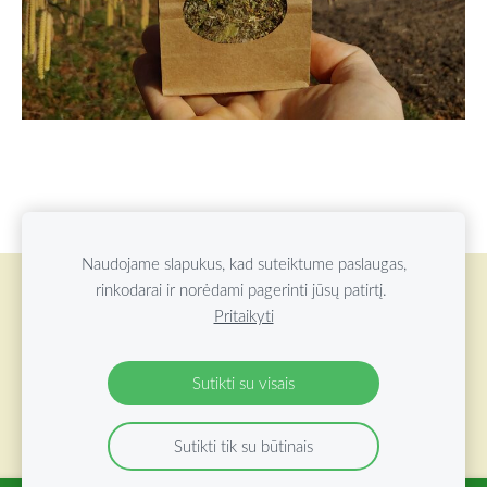
Naudojame slapukus, kad suteiktume paslaugas,
rinkodarai ir norėdami pagerinti jūsų patirtį.
Slapukai
Pritaikyti
©
2026 ŽOLYNŲ OAZĖ VISOS TEISĖS SAUGOMOS
Sutikti su visais
Sutikti tik su būtinais